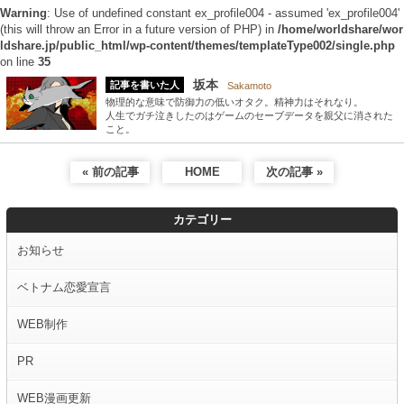
Warning
: Use of undefined constant ex_profile004 - assumed 'ex_profile004'
(this will throw an Error in a future version of PHP) in
/home/worldshare/wor
ldshare.jp/public_html/wp-content/themes/templateType002/single.php
on line
35
坂本
記事を書いた人
Sakamoto
物理的な意味で防御力の低いオタク。精神力はそれなり。
人生でガチ泣きしたのはゲームのセーブデータを親父に消された
こと。
« 前の記事
HOME
次の記事 »
カテゴリー
お知らせ
ベトナム恋愛宣言
WEB制作
PR
WEB漫画更新