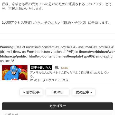
皆様、今後とも私の元カノへの思いのために運営されるこのブログ、どう
ぞ、応援お願いいたします。
10000アクセス突破したら、その元カノ（既婚・子供×3）に告白します。
Warning
: Use of undefined constant ex_profile004 - assumed 'ex_profile004'
(this will throw an Error in a future version of PHP) in
/home/worldshare/wor
ldshare.jp/public_html/wp-content/themes/templateType002/single.php
on line
35
境
記事を書いた人
Sakai
アメリカ住んだりベトナム行ったりよく猫に噛まれたりしてい
る。
WSのトータルプロデュース係
« 前の記事
HOME
次の記事 »
カテゴリー
お知らせ