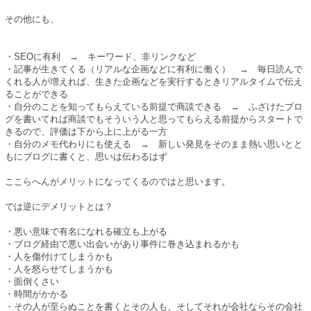
その他にも、
・SEOに有利 → キーワード、非リンクなど
・記事が生きてくる（リアルな企画などに有利に働く） → 毎日読んで
くれる人が増えれば、生きた企画などを実行するときリアルタイムで伝え
ることができる
・自分のことを知ってもらえている前提で商談できる → ふざけたブロ
グを書いてれば商談でもそういう人と思ってもらえる前提からスタートで
きるので、評価は下から上に上がる一方
・自分のメモ代わりにも使える → 新しい発見をそのまま熱い思いとと
もにブログに書くと、思いは伝わるはず
ここらへんがメリットになってくるのではと思います。
では逆にデメリットとは？
・悪い意味で有名になれる確立も上がる
・ブログ経由で悪い出会いがあり事件に巻き込まれるかも
・人を傷付けてしまうかも
・人を怒らせてしまうかも
・面倒くさい
・時間がかかる
・その人が至らぬことを書くとその人も、そしてそれが会社ならその会社