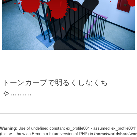
トーンカーブで明るくしなくち
ゃ………
Warning
: Use of undefined constant ex_profile004 - assumed 'ex_profile004'
(this will throw an Error in a future version of PHP) in
/home/worldshare/wor