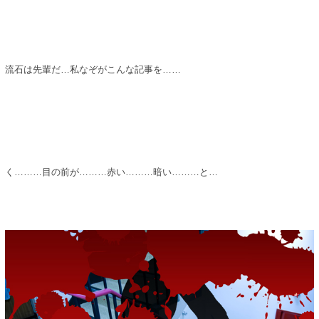
流石は先輩だ…私なぞがこんな記事を……
く………目の前が………赤い………暗い………と…