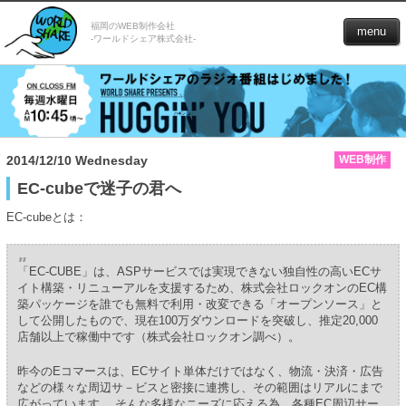
福岡のWEB制作会社
menu
-ワールドシェア株式会社-
2014/12/10 Wednesday
WEB制作
EC-cubeで迷子の君へ
EC-cubeとは：
「EC-CUBE」は、ASPサービスでは実現できない独自性の高いECサ
イト構築・リニューアルを支援するため、株式会社ロックオンのEC構
築パッケージを誰でも無料で利用・改変できる「オープンソース」と
して公開したもので、現在100万ダウンロードを突破し、推定20,000
店舗以上で稼働中です（株式会社ロックオン調べ）。
昨今のEコマースは、ECサイト単体だけではなく、物流・決済・広告
などの様々な周辺サ－ビスと密接に連携し、その範囲はリアルにまで
広がっています。 そんな多様なニーズに応える為、各種EC周辺サー