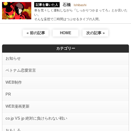
石橋
記事を書いた人
Ishibashi
車を荒々しく運転しながら『しっかりつかまってろ』とか言いた
い。
そんな妄想で二時間はつぶせるタイプの人間。
« 前の記事
HOME
次の記事 »
カテゴリー
お知らせ
ベトナム恋愛宣言
WEB制作
PR
WEB漫画更新
co.jp VS jp 絶対に負けられない戦い
おもしろ