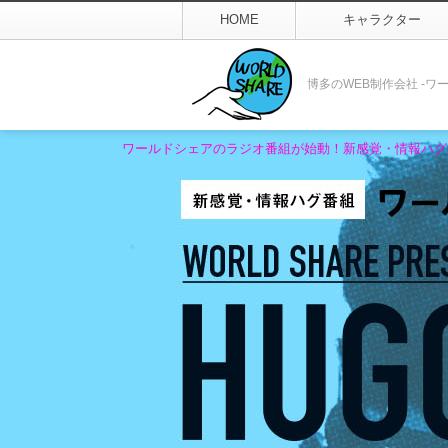
HOME
キャラクター
博多のWEB制作会社 -ワ
ワールドシェアのラジオ番組が始動！新感覚・情報ハグ番