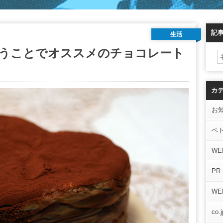
記
生活
うことでオススメのチョコレート
カ
お
ベ
WE
PR
W
co