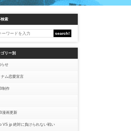
事検索
テゴリー別
知らせ
トナム恋愛宣言
B制作
EB漫画更新
.jp VS jp 絶対に負けられない戦い