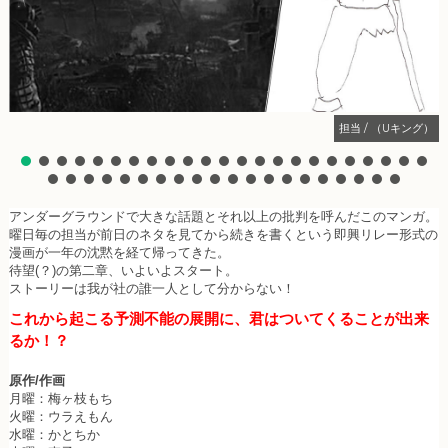
担当 / （Uキング）
アンダーグラウンドで大きな話題とそれ以上の批判を呼んだこのマンガ。
曜日毎の担当が前日のネタを見てから続きを書くという即興リレー形式の
漫画が一年の沈黙を経て帰ってきた。
待望(？)の第二章、いよいよスタート。
ストーリーは我が社の誰一人として分からない！
これから起こる予測不能の展開に、君はついてくることが出来
るか！？
原作/作画
月曜：梅ヶ枝もち
火曜：ウラえもん
水曜：かとちか