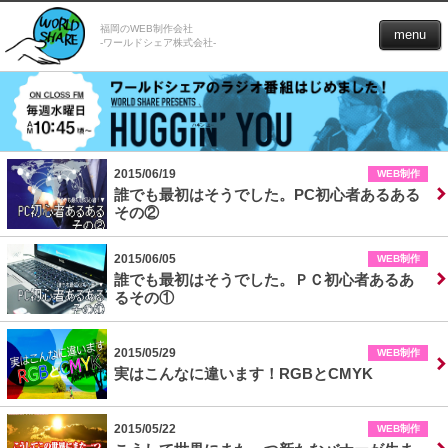
福岡のWEB制作会社
menu
-ワールドシェア株式会社-
2015/06/19
WEB制作
誰でも最初はそうでした。PC初心者あるある
その②
2015/06/05
WEB制作
誰でも最初はそうでした。ＰＣ初心者あるあ
るその①
2015/05/29
WEB制作
実はこんなに違います！RGBとCMYK
2015/05/22
WEB制作