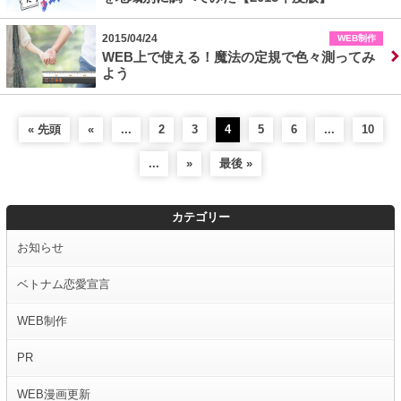
2015/04/24
WEB制作
WEB上で使える！魔法の定規で色々測ってみ
よう
« 先頭
«
...
2
3
4
5
6
...
10
...
»
最後 »
カテゴリー
お知らせ
ベトナム恋愛宣言
WEB制作
PR
WEB漫画更新