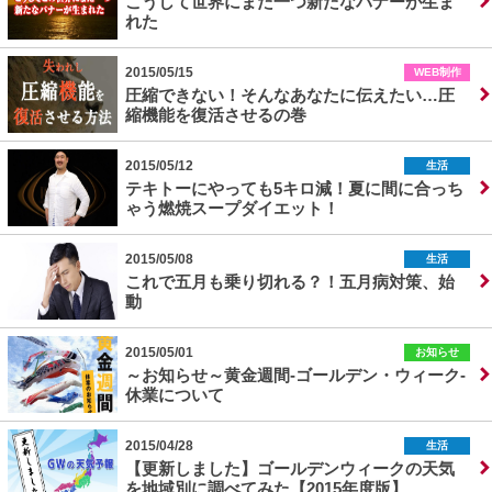
こうして世界にまた一つ新たなバナーが生ま
れた
2015/05/15
WEB制作
圧縮できない！そんなあなたに伝えたい…圧
縮機能を復活させるの巻
2015/05/12
生活
テキトーにやっても5キロ減！夏に間に合っち
ゃう燃焼スープダイエット！
2015/05/08
生活
これで五月も乗り切れる？！五月病対策、始
動
2015/05/01
お知らせ
～お知らせ～黄金週間‐ゴールデン・ウィーク‐
休業について
2015/04/28
生活
【更新しました】ゴールデンウィークの天気
を地域別に調べてみた【2015年度版】