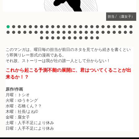
担当 / （腐女子）
このマンガは、曜日毎の担当が前日のネタを見てから続きを書くとい
う即興リレー形式の漫画である。
それ故、ストーリーは我が社の誰一人として分からない！
これから起こる予測不能の展開に、君はついてくることが出
来るか！？
原作/作画
月曜：トシオ
火曜：ゆうキング
水曜：石橋くん？？
木曜：社長/よね©
金曜：腐女子
土曜：人手不足により休み
日曜：人手不足により休み